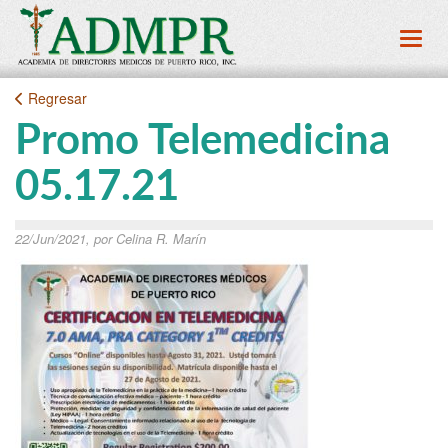
Toggl
Regresar
Promo Telemedicina
05.17.21
22/Jun/2021, por Celina R. Marín