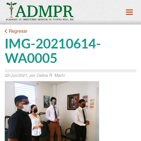
Toggl
Regresar
IMG-20210614-
WA0005
22/Jun/2021, por Celina R. Marín