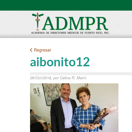
Regresar
aibonito12
26/Oct/2018, por Celina R. Marín