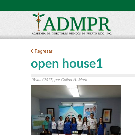
Regresar
open house1
15/Jun/2017, por Celina R. Marín