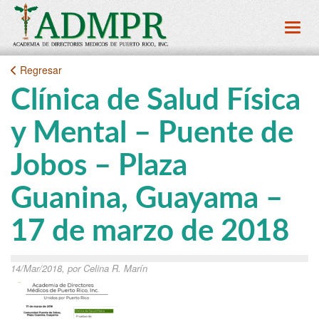
Toggl
Regresar
Clínica de Salud Física
y Mental – Puente de
Jobos – Plaza
Guanina, Guayama –
17 de marzo de 2018
14/Mar/2018, por Celina R. Marín